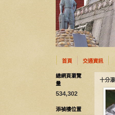
首頁
交通資訊
總網頁瀏覽
十分瀑
量
534,302
添禎樓位置