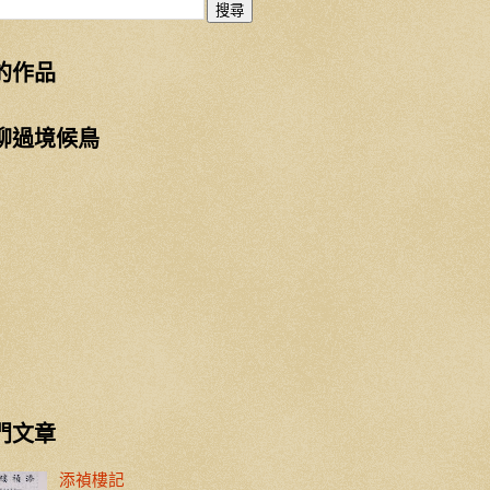
的作品
柳過境候鳥
門文章
添禎樓記