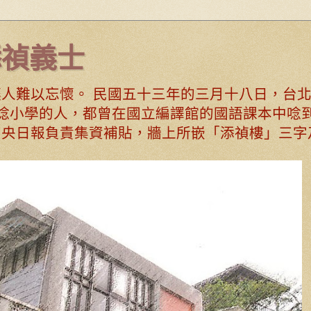
添禎義士
人難以忘懷。 民國五十三年的三月十八日，台
唸小學的人，都曾在國立編譯館的國語課本中唸到
中央日報負責集資補貼，牆上所嵌「添禎樓」三字