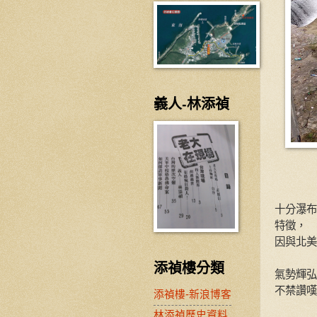
義人-林添禎
十分瀑布
特徵，
因與北美
添禎樓分類
氣勢輝弘
不禁讚嘆
添禎樓-新浪博客
林添禎歷史資料