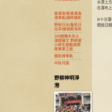
水潭上方
在瀑布上
東澳漁港|東澳漁
港車軌|縮時攝影
◎十分瀑
野柳日出|龜吼日
開放日期
出亭|維納斯海岸
100艘獨木舟占
滿開箱文 野柳國
小師生總動員開
啟畢業之旅
駱駝峰車軌
中秋月圓
野柳神明淨
港