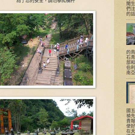
為了您的安全，請勿攀爬欄杆
聞
們
的話題
的
石
部
伯
南亞
國
禎
貴
使
在