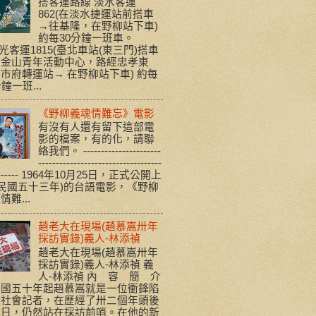
搭客運路線 淡水客運
862(在淡水捷運站前搭車
→往基隆，在野柳站下車)
約每30分鐘一班車。
客運1815(臺北車站(東三門)搭車
往金山青年活動中心，路經忠孝東
市府轉運站→ 在野柳站下車) 約每
分鐘一班...
《野柳義魂情難忘》電影
有沒有人還有留下這部電
影的檔案，有的化，請聯
絡我們。 ----------------------
-----------------------------------
-------- 1964年10月25日，正式公開上
(民國五十三年)的台語電影，《野柳
情難...
趙老大在現場(趙慕嵩卅年
採訪實錄)義人-林添禎
趙老大在現場(趙慕嵩卅年
採訪實錄)義人-林添禎 義
人-林添禎 內 容 簡 介
民國五十年起趙慕嵩就是一位衝鋒陷
的社會記者，在歷經了卅二個年頭後
今日，仍然站在採訪前哨。在他的新