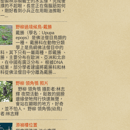
責塑製林添禎義士的水泥像，完成後
濮濮的不起眼，長官正在傷腦筋如何
善，剛好看到小兵正在用鞋油擦鞋，
...
野柳過境候鳥-戴勝
戴勝（學名：Upupa
epops）是佛法僧目鳥類的
一種。 戴勝科在動物分類
學上是鳥綱佛法僧目中的
科。其下只有一屬兩種，即戴勝 、
戴勝，主要分布在歐洲、亞洲和北非
，在中國有廣泛分布。 根據DNA
序結果，部分學者建議將戴勝科和林
科從佛法僧目中分離為戴勝...
野柳 領角鴞 照片
野柳 領角鴞 攝影者:林志
輝 夜間活動，鬆散的翅膀
邊緣使牠飛行快速無聲，
會站在顯眼的地方，好奇
，並不怕人。 野柳 領角鴞(幼鳥)
者:林志輝
添禎樓位置