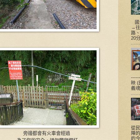
國光
→
路、
20
---
映 
義魂
從
陣
旁邊都會有火車會經過
的