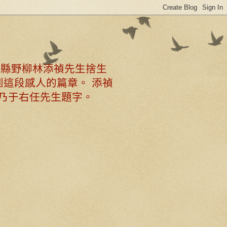
北縣野柳林添禎先生捨生
這段感人的篇章。 添禎
乃于右任先生題字。