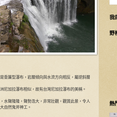
我
野
是垂簾型瀑布，岩層傾向與水流方向相反，屬逆斜層
洲尼加拉瀑布相似，故有台灣尼加拉瀑布的美稱。
，水聲隆隆，聲勢浩大，非常壯觀，觀賞此景，令人
熱
大自然鬼斧神工。