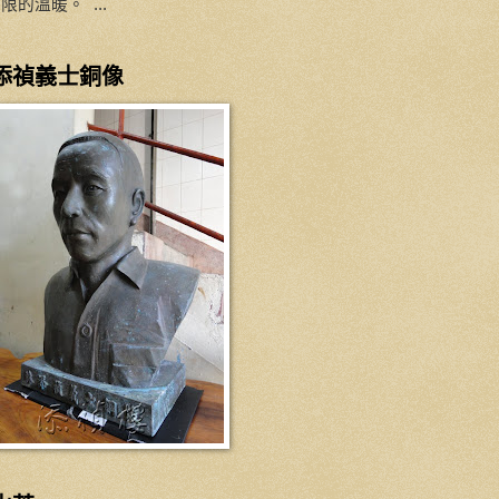
限的溫暖。 ...
添禎義士銅像