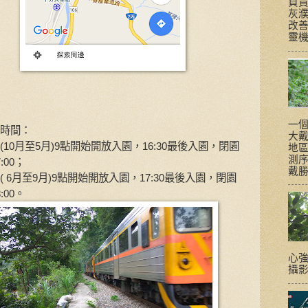
負
灰
改
靈機一
一個
時間：
大
(10月至5月)9點開始開放入園，16:30最後入園，閉園
地區
測
:00；
戴勝
( 6月至9月)9點開始開放入園，17:30最後入園，閉園
:00。
心強
攝影