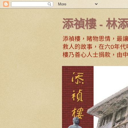
添禎樓 - 林
添禎樓，睹物思情，最讓
救人的故事，在六0年代
樓乃善心人士捐款，由