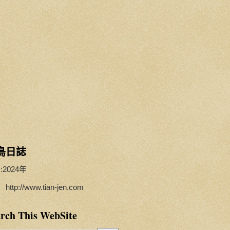
鳥日誌
:2024年
http://www.tian-jen.com
rch This WebSite