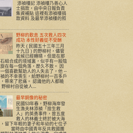
添禎樓記 添禎樓乃善心人
士捐款，由中央日報負責
集資補貼 這裡有添禎樓捐
款資料 及最早添禎樓的照
野柳的歎息 五次救人四次
成功 本性好義從不受酬
昨天 ( 民國五十三年三月
十九日 ) 的野柳村，儘管
氣候已經轉晴，但是在那
岩石組合成的境域裏，似乎有一股陰
旋在每一個角落，歷久不散。 因
一個喜歡幫助人的人失去了，他 --
添禎的不幸喪生，給野柳村一百多戶
，帶來了悲痛。 認識他的人都曉
 野柳村自從被人...
最早銅像的秘密
民國53年春，野柳海岸發
生漁夫林添禎「捨生救
人」的英勇事件，曾五度
救人的林義士終於被大海
走，留下年輕的妻子和年幼的七位子
。 當時由中國青年反共救國團