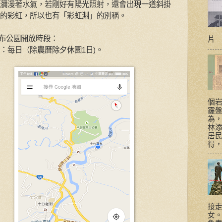
瀰漫著水氣，若剛好有陽光照射，還會出現一道斜掛
的彩虹，所以也有「彩虹淵」的別稱。
布公園開放時段：
片
：每日（除農曆除夕休園1日)。
個
霾盤
為，
林
居民
得，
接
女