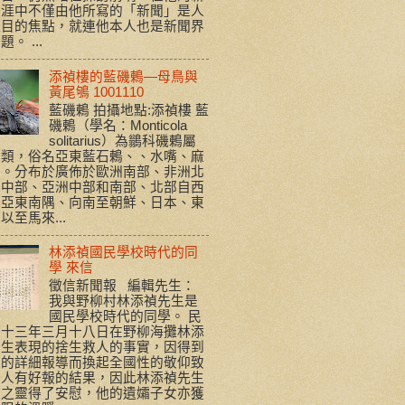
生涯中不僅由他所寫的「新聞」是人
注目的焦點，就連他本人也是新聞界
。 ...
添禎樓的藍磯鶇—母鳥與
黃尾鴝 1001110
藍磯鶇 拍攝地點:添禎樓 藍
磯鶇（學名：Monticola
solitarius）為鶲科磯鶇屬
鳥類，俗名亞東藍石鶇、、水嘴、麻
青。分布於廣佈於歐洲南部、非洲北
和中部、亞洲中部和南部、北部自西
利亞東南隅、向南至朝鮮、日本、東
以至馬來...
林添禎國民學校時代的同
學 來信
徵信新聞報 編輯先生：
我與野柳村林添禎先生是
國民學校時代的同學。 民
五十三年三月十八日在野柳海攤林添
先生表現的捨生救人的事實，因得到
報的詳細報導而換起全國性的敬仰致
好人有好報的結果，因此林添禎先生
天之靈得了安慰，他的遺孀子女亦獲