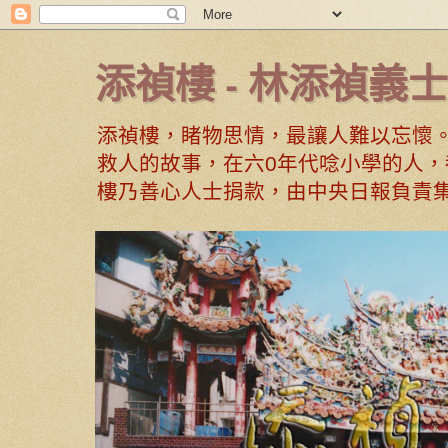
添禎樓 - 林添禎義士
添禎樓，睹物思情，最讓人難以忘懷
救人的故事，在六0年代唸小學的人，
樓乃善心人士捐款，由中央日報負責