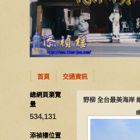
首頁
交通資訊
總網頁瀏覽
野柳 全台最美海岸 
量
534,131
添禎樓位置