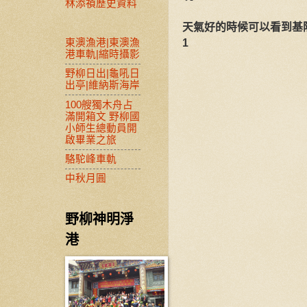
林添禎歷史資料
天氣好的時候可以看到基
東澳漁港|東澳漁
1
港車軌|縮時攝影
野柳日出|龜吼日
出亭|維納斯海岸
100艘獨木舟占
滿開箱文 野柳國
小師生總動員開
啟畢業之旅
駱駝峰車軌
中秋月圓
野柳神明淨
港