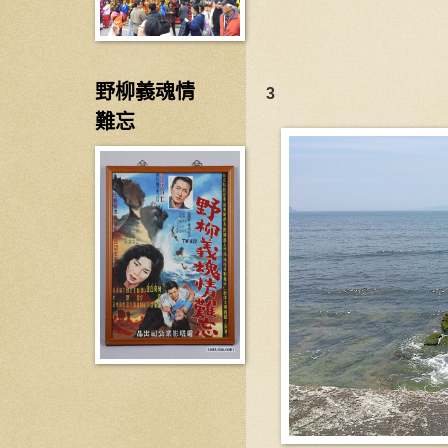
野柳義魂情
3
難忘