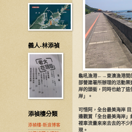
義人-林添禎
龜吼漁港←→東澳漁港間的
部營建署所辦理的活動票
岸的頭銜，同時也給了這
岸」。
可惜阿，全台最美海岸 
添禎樓分類
邊觀賞「
全台最美海岸」
裡車流量來來去去的不少
添禎樓-新浪博客
現。