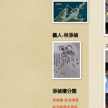
義人-林添禎
添禎樓分類
添禎樓-新浪博客
林添禎歷史資料