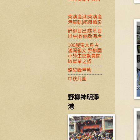
東澳漁港|東澳漁
港車軌|縮時攝影
野柳日出|龜吼日
出亭|維納斯海岸
100艘獨木舟占
滿開箱文 野柳國
小師生總動員開
啟畢業之旅
駱駝峰車軌
中秋月圓
野柳神明淨
港