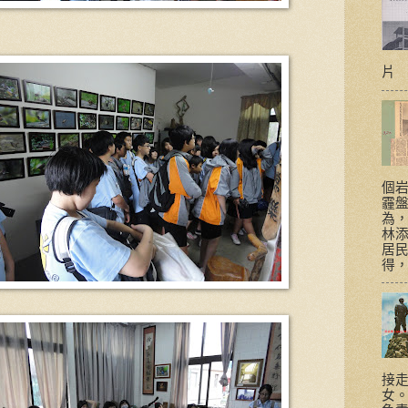
片
個
霾盤
為，
林
居民
得，
接
女