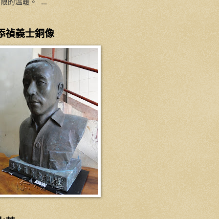
限的溫暖。 ...
添禎義士銅像