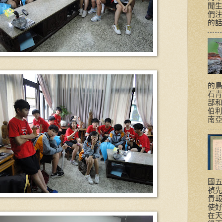
聞
們
的話題
的
石
部
伯
南亞
國
禎
貴
使
在