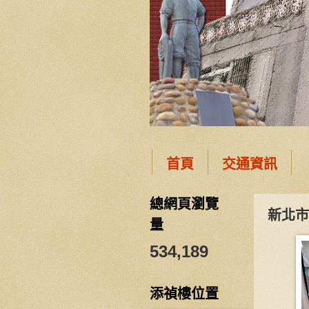
首頁
交通資訊
總網頁瀏覽
新北市
量
534,189
添禎樓位置