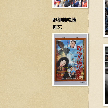
野柳義魂情
難忘