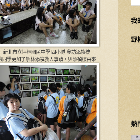
我
野
新北市立坪林國民中學 四小隊 參訪添禎樓
讓同學更加了解林添禎救人事蹟，與添禎樓由來
熱