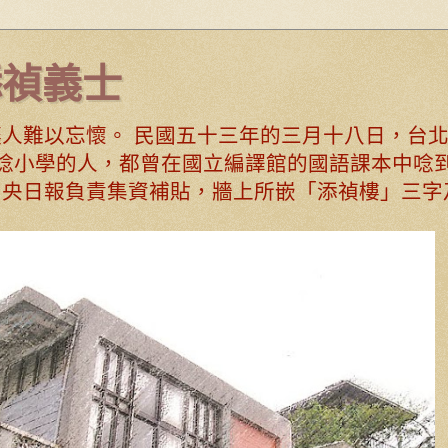
添禎義士
人難以忘懷。 民國五十三年的三月十八日，台
唸小學的人，都曾在國立編譯館的國語課本中唸到
中央日報負責集資補貼，牆上所嵌「添禎樓」三字