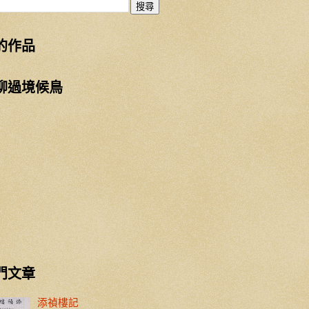
的作品
柳過境候鳥
門文章
添禎樓記