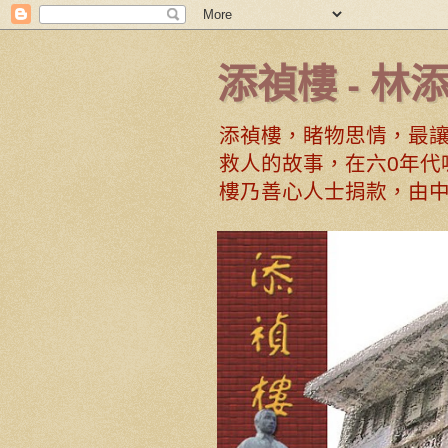
添禎樓 - 林
添禎樓，睹物思情，最讓
救人的故事，在六0年代
樓乃善心人士捐款，由