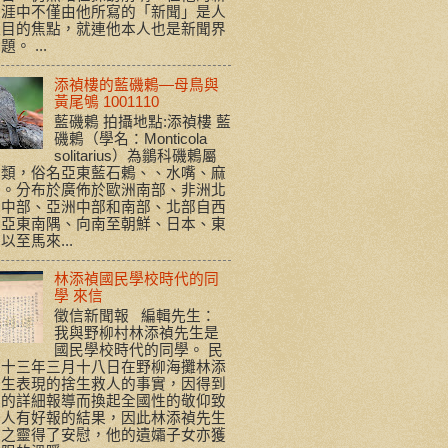
生涯中不僅由他所寫的「新聞」是人
注目的焦點，就連他本人也是新聞界
。 ...
添禎樓的藍磯鶇—母鳥與
黃尾鴝 1001110
藍磯鶇 拍攝地點:添禎樓 藍
磯鶇（學名：Monticola
solitarius）為鶲科磯鶇屬
鳥類，俗名亞東藍石鶇、、水嘴、麻
青。分布於廣佈於歐洲南部、非洲北
和中部、亞洲中部和南部、北部自西
利亞東南隅、向南至朝鮮、日本、東
以至馬來...
林添禎國民學校時代的同
學 來信
徵信新聞報 編輯先生：
我與野柳村林添禎先生是
國民學校時代的同學。 民
五十三年三月十八日在野柳海攤林添
先生表現的捨生救人的事實，因得到
報的詳細報導而換起全國性的敬仰致
好人有好報的結果，因此林添禎先生
天之靈得了安慰，他的遺孀子女亦獲