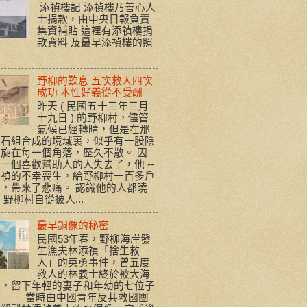
添禎樓記 添禎樓乃善心人
士捐款，由中央日報負責
集資補貼 這裡有添禎樓捐
款資料 及最早添禎樓的照
野柳的歎息 五次救人四次
成功 本性好義從不受酬
昨天 ( 民國五十三年三月
十九日 ) 的野柳村，儘管
氣候已經轉晴，但是在那
岩石組合成的境域裏，似乎有一股陰
旋在每一個角落，歷久不散。 因
一個喜歡幫助人的人失去了，他 --
添禎的不幸喪生，給野柳村一百多戶
，帶來了悲痛。 認識他的人都曉
 野柳村自從被人...
最早銅像的秘密
民國53年春，野柳海岸發
生漁夫林添禎「捨生救
人」的英勇事件，曾五度
救人的林義士終於被大海
走，留下年輕的妻子和年幼的七位子
。 當時由中國青年反共救國團