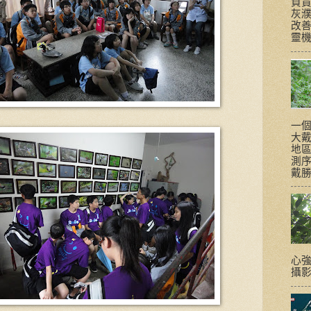
負
灰
改
靈機一
一個
大
地區
測
戴勝
心強
攝影