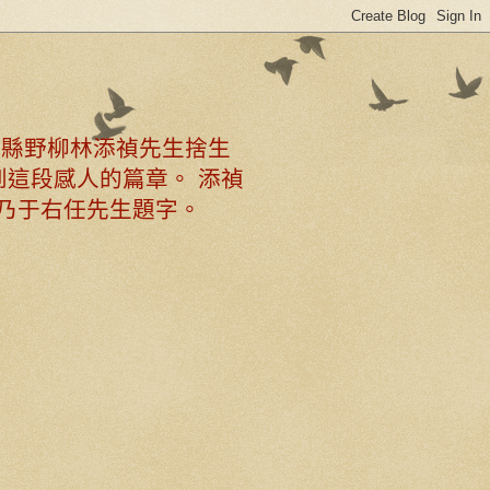
北縣野柳林添禎先生捨生
這段感人的篇章。 添禎
乃于右任先生題字。