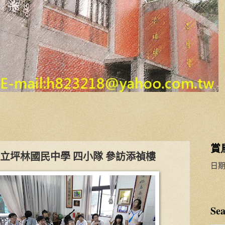
賞
立坪林國民中學 四小隊 參訪添禎樓
日期
Sea