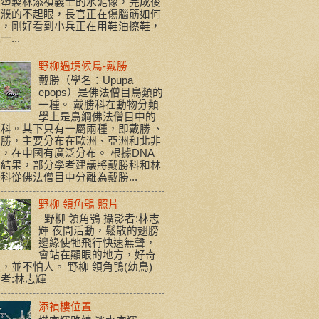
責塑製林添禎義士的水泥像，完成後
濮濮的不起眼，長官正在傷腦筋如何
善，剛好看到小兵正在用鞋油擦鞋，
...
野柳過境候鳥-戴勝
戴勝（學名：Upupa
epops）是佛法僧目鳥類的
一種。 戴勝科在動物分類
學上是鳥綱佛法僧目中的
科。其下只有一屬兩種，即戴勝 、
戴勝，主要分布在歐洲、亞洲和北非
，在中國有廣泛分布。 根據DNA
序結果，部分學者建議將戴勝科和林
科從佛法僧目中分離為戴勝...
野柳 領角鴞 照片
野柳 領角鴞 攝影者:林志
輝 夜間活動，鬆散的翅膀
邊緣使牠飛行快速無聲，
會站在顯眼的地方，好奇
，並不怕人。 野柳 領角鴞(幼鳥)
者:林志輝
添禎樓位置