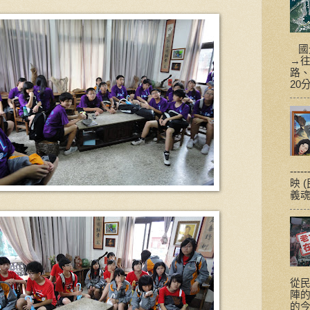
國光
→
路、
20
---
映 
義魂
從
陣
的