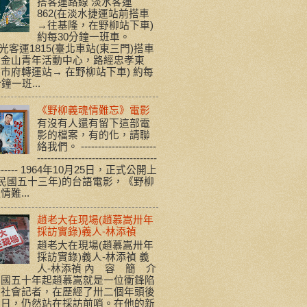
搭客運路線 淡水客運
862(在淡水捷運站前搭車
→往基隆，在野柳站下車)
約每30分鐘一班車。
客運1815(臺北車站(東三門)搭車
往金山青年活動中心，路經忠孝東
市府轉運站→ 在野柳站下車) 約每
分鐘一班...
《野柳義魂情難忘》電影
有沒有人還有留下這部電
影的檔案，有的化，請聯
絡我們。 ----------------------
-----------------------------------
-------- 1964年10月25日，正式公開上
(民國五十三年)的台語電影，《野柳
情難...
趙老大在現場(趙慕嵩卅年
採訪實錄)義人-林添禎
趙老大在現場(趙慕嵩卅年
採訪實錄)義人-林添禎 義
人-林添禎 內 容 簡 介
民國五十年起趙慕嵩就是一位衝鋒陷
的社會記者，在歷經了卅二個年頭後
今日，仍然站在採訪前哨。在他的新