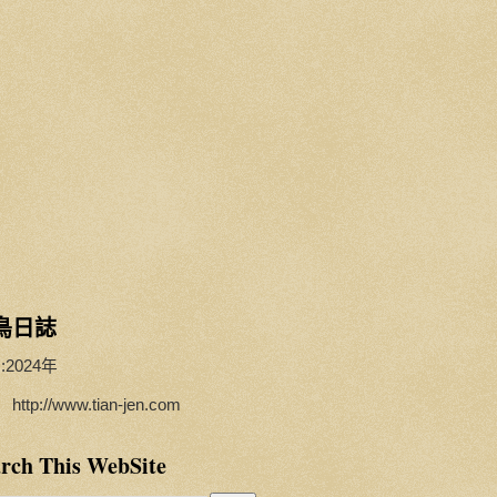
鳥日誌
:2024年
http://www.tian-jen.com
rch This WebSite